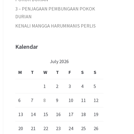
3 – PENJAGAAN PEMBUNGAAN POKOK
DURIAN
KENALI MANGGA HARUMMANIS PERLIS
Kalendar
July 2026
M
T
W
T
F
S
S
1
2
3
4
5
6
7
8
9
10
11
12
13
14
15
16
17
18
19
20
21
22
23
24
25
26