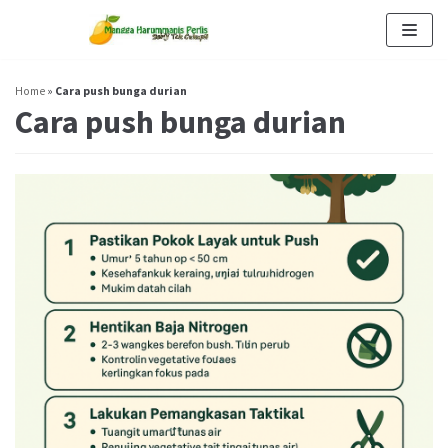
Skip
to
content
Home
»
Cara push bunga durian
Cara push bunga durian